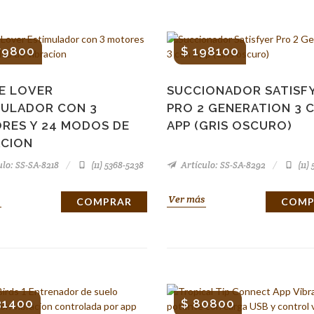
79800
$ 198100
LE LOVER
SUCCIONADOR SATISF
MULADOR CON 3
PRO 2 GENERATION 3 
RES Y 24 MODOS DE
APP (GRIS OSCURO)
ACION
lo: SS-SA-8218
(11) 5368-5238
Artículo: SS-SA-8292
(11)
Ver más
COMPRAR
COMP
31400
$ 80800