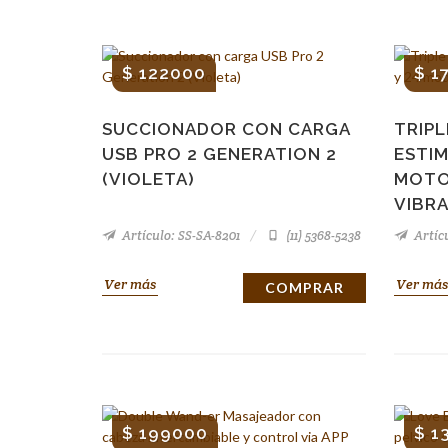
$ 122000
$ 1
SUCCIONADOR CON CARGA
TRIP
USB PRO 2 GENERATION 2
ESTI
(VIOLETA)
MOTO
VIBR
Artículo: SS-SA-8201
(11) 5368-5238
Artícu
Ver más
Ver más
COMPRAR
$ 199000
$ 1