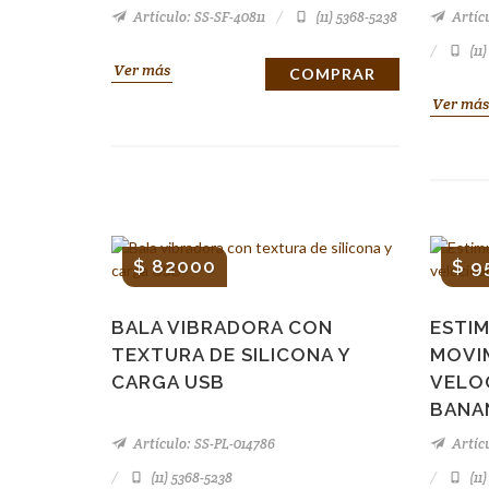
Artículo: SS-SF-40811
(11) 5368-5238
Artícu
(11
Ver más
COMPRAR
Ver más
$ 82000
$ 9
BALA VIBRADORA CON
ESTI
TEXTURA DE SILICONA Y
MOVIM
CARGA USB
VELO
BANA
Artículo: SS-PL-014786
Artícu
(11) 5368-5238
(11