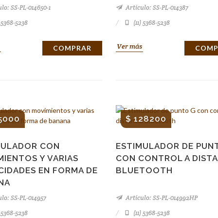
lo: SS-PL-014650-1
Artículo: SS-PL-014387
) 5368-5238
(11) 5368-5238
Ver más
COMPRAR
COMP
5000
$ 128200
MULADOR CON
ESTIMULADOR DE PUN
IENTOS Y VARIAS
CON CONTROL A DISTA
CIDADES EN FORMA DE
BLUETOOTH
NA
lo: SS-PL-014957
Artículo: SS-PL-014992HP
) 5368-5238
(11) 5368-5238