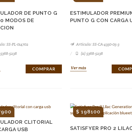
MULADOR DE PUNTO G
ESTIMULADOR PREMIU
10 MODOS DE
PUNTO G CON CARGA 
ACION
lo: SS-PL-014702
Artículo: SS-CA-4350-05-3
) 5368-5238
(11) 5368-5238
Ver más
COMPRAR
COMP
7900
$ 198100
MULADOR CLITORIAL
SATISFYER PRO 2 LILA
CARGA USB