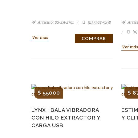
Artículo: SS-SA-2761
(11) 5368-5238
Artícu
(11
Ver más
COMPRAR
Ver más
$ 55000
$ 8
LYNX : BALA VIBRADORA
ESTI
CON HILO EXTRACTOR Y
Y CLI
CARGA USB