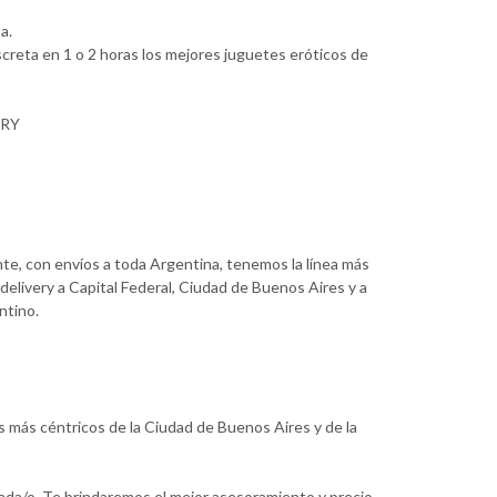
a.
creta en 1 o 2 horas los mejores juguetes eróticos de
ERY
nte, con envíos a toda Argentina, tenemos la línea más
delivery a Capital Federal, Ciudad de Buenos Aires y a
ntino.
s más céntricos de la Ciudad de Buenos Aires y de la
ada/o. Te brindaremos el mejor asesoramiento y precio