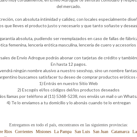
del mercado.
eción, con absoluta intimidad y calidez, con locales especialmente diseñ
que lleves el producto justo y necesario y que tanto soñaste y deseas
rantía absoluta, pudiendo ser reemplazados en caso de fallas de fábric
rótica femenina, lencería erótica masculina, lencería de cuero y accesori
rsales de Envio Adrogue podrás abonar con tarjetas de crédito y también 
En hasta 12 pagos.
 vendrá ningún nombre alusivo a nuestro sexshop, sino un nombre fantasí
rgentino buscamos satisfacer tu deseo de comprar productos eróticos d
1) Entrás en nuestro Sitio Web
2) Escogés el/los códigos del/los productos deseados
Nos llamas por teléfono al (11) 5368-5238, nos enviás un mail o un What
4) Te lo enviamos a tu domicilio y lo abonás cuando te lo entregan
Entregamos en todo el país, encontranos en las siguientes provincias:
re Rios
Corrientes
Misiones
La Pampa
San Luis
San Juan
Catamarca
La