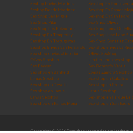
Sexhop Envios Martinez
Sexshop En Pontevedra
Sexhop Desde Martinez
Sexshop En Ramos Meji
Sex Shop San Miguel
Sexshop En San Isidro
Sex Shop Pilar
Sex Shop Olivos
Sex Shop Los Polvorines
Sex Shop Loma Del Mira
Sexshop En Temperley
Sex Shop Jose Leon Sua
Sexshop En Tortuguitas
Sex Shop Gonzalez Cat
Sexshop Envios San Fernando
Sex shop envios La Rioj
Sex shop envios al interior
Olivos SexShop
Olivos Sexshop
san fernando sex shop
Sex Beccar
Sex Florencio Varela
Sex shop en Banfield
Lomas Zamora Sexshop
Lomas Sexshop
Sex shop en Caballito
Sex shop en Devoto
Sex shop en Ezeiza
Sex shop en Lanus
Lanus Sexshop
Lanus Sexshop
Sex shop en Parque Lelo
Sex shop en Ramos Mejia
Sex shop en San Isidro
Copyrights © 2026 Derechos reservados envioadrogue