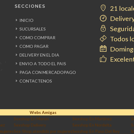
SECCIONES
21 local
Delivery
INICIO
Segurida
SUCURSALES
Todos l
COMO COMPRAR
COMO PAGAR
Domingo
DELIVERY EN EL DIA
Excelent
ENVIO A TODO EL PAIS
PAGA CON MERCADOPAGO
CONTACTENOS
Webs Amigas
Sexshop En Moron
Sexshop En Martinez
S
nez
Sexshop Delivery
Sexshop En Nordelta
S
mujeres
Sex-Shop atendido por mujeres
Sexshop En Paso Del Rey
S