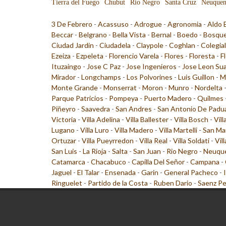
Tierra del Fuego
Chubut
Rio Negro
Santa Cruz
Neuque
3 De Febrero
-
Acassuso
-
Adrogue
-
Agronomia
-
Aldo 
Beccar
-
Belgrano
-
Bella Vista
-
Bernal
-
Boedo
-
Bosqu
Ciudad Jardin
-
Ciudadela
-
Claypole
-
Coghlan
-
Colegia
Ezeiza
-
Ezpeleta
-
Florencio Varela
-
Flores
-
Floresta
-
F
Ituzaingo
-
Jose C Paz
-
Jose Ingenieros
-
Jose Leon Su
Mirador
-
Longchamps
-
Los Polvorines
-
Luis Guillon
-
M
Monte Grande
-
Monserrat
-
Moron
-
Munro
-
Nordelta
Parque Patricios
-
Pompeya
-
Puerto Madero
-
Quilmes
Piñeyro
-
Saavedra
-
San Andres
-
San Antonio De Padu
Victoria
-
Villa Adelina
-
Villa Ballester
-
Villa Bosch
-
Vill
Lugano
-
Villa Luro
-
Villa Madero
-
Villa Martelli
-
San Ma
Ortuzar
-
Villa Pueyrredon
-
Villa Real
-
Villa Soldati
-
Vil
San Luis
-
La Rioja
-
Salta
-
San Juan
-
Rio Negro
-
Neuqu
Catamarca
-
Chacabuco
-
Capilla Del Señor
-
Campana
-
Jaguel
-
El Talar
-
Ensenada
-
Garin
-
General Pacheco
-
Ringuelet
-
Partido de la Costa
-
Ruben Dario
-
Saenz P