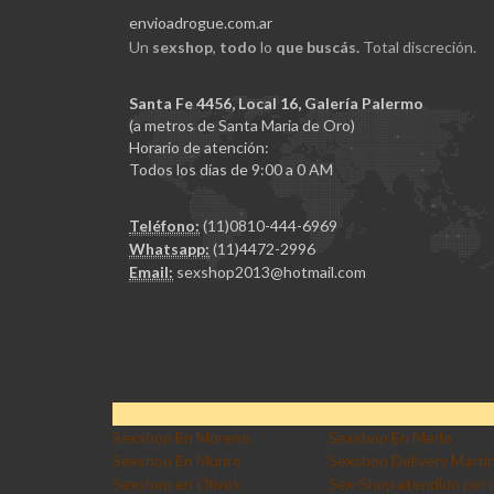
envioadrogue.com.ar
Un
sexshop
,
todo
lo
que buscás.
Total discreción.
Santa Fe 4456, Local 16, Galería Palermo
(a metros de Santa Maria de Oro)
Horario de atención:
Todos los días de 9:00 a 0 AM
Teléfono:
(11)0810-444-6969
Whatsapp:
(11)4472-2996
Email:
sexshop2013@hotmail.com
Sexshop En Moreno
Sexshop En Merlo
Sexshop En Munro
Sexshop Delivery Marti
Sexshop en Olivos
Sex-Shop atendido por 