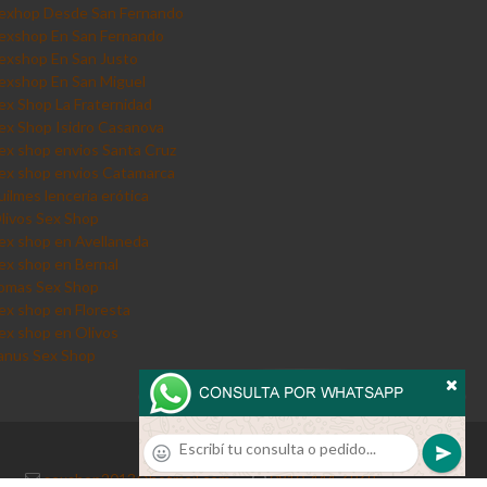
exhop Desde San Fernando
exshop En San Fernando
exshop En San Justo
exshop En San Miguel
ex Shop La Fraternidad
ex Shop Isidro Casanova
ex shop envios Santa Cruz
ex shop envios Catamarca
uilmes lencería erótica
livos Sex Shop
ex shop en Avellaneda
ex shop en Bernal
omas Sex Shop
ex shop en Floresta
ex shop en Olivos
anus Sex Shop
sexshop2013@hotmail.com
·
0810-444-6969