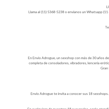
L
Llama al (11) 5368-5238 o envíanos un Whatsapp (11 4
Te
En Envio Adrogue, un sexshop con más de 30 años de ex
completa de consoladores, vibradores, lencería erótic
Gran 
Envio Adrogue te invita a conocer sus 18 sexshops. 
En cualquiera de nuestras 18 sucursales, serás atend