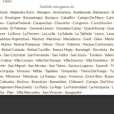
n
Chaco
También entregamos en:
Bonzi
-
Alejandro Korn
-
Almagro
-
Anchorena
-
Avellaneda
-
Balvanera
-
B
es
-
Boulogne
-
Berazategui
-
Burzaco
-
Caballito
-
Campo De Mayo
-
Cann
les
-
Capital Federal
-
Carapachay
-
Chacarita
-
Congreso
-
Constitucion
lorida
-
El Palomar
-
General Lemos
-
Gonzalez Catan
-
Grand Bourg
-
Gue
arez
-
La Boca
-
La Ferrere
-
La Lucila
-
La Salada
-
La Tablada
-
Lanus
-
Lava
alvinas Argentinas
-
Marmol
-
Martinez
-
Mataderos
-
Gerli
-
Glew
-
Merl
-
Nuñez
-
Nueva Pompeya
-
Olivos
-
Once
-
Palermo
-
Parque Centenario
-
Rafael Calzada
-
Rafael Castillo
-
Ramos Mejia
-
Ranelagh
-
Recoleta
-
Re
a
-
San Cristobal
-
San Fernando
-
San Isidro
-
San Justo
-
Turdera
-
Valen
a Celina
-
Villa Crespo
-
Villa Del Parque
-
Villa Devoto
-
Villa Dominico
-
Vi
rtin
-
San Miguel
-
San Nicolas
-
San Telmo
-
Santos Lugares
-
Sarandi
-
Ti
la Urquiza
-
Virreyes
-
Wilde
-
Tapiales
-
Temperley
-
Tierra Del Fuego
-
Tu
en
-
Misiones
-
Mendoza
-
La Pampa
-
Jujuy
-
Formosa
-
Entre Rios
-
Bueno
Cañuelas
-
Berisso
-
Brandsen
-
Benavidez
-
Chilavert
-
Carupa
-
Del Viso
Ingeniero Maschwitz
-
La Plata
-
La Reja
-
La Fraternidad
-
La Horqueta
-
L
eña
-
Pilar
-
Villa Mercedes
-
San Vicente
-
Spegazzini
-