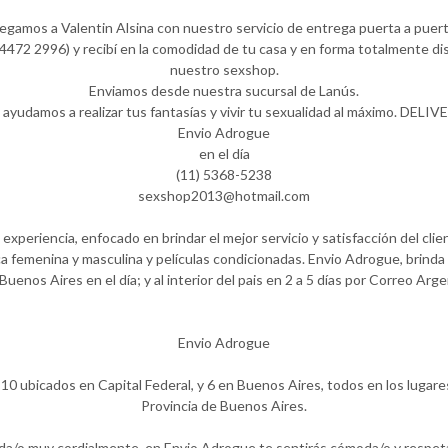
legamos a Valentin Alsina con nuestro servicio de entrega puerta a puert
472 2996) y recibí en la comodidad de tu casa y en forma totalmente dis
nuestro sexshop.
Enviamos desde nuestra sucursal de Lanús.
 ayudamos a realizar tus fantasías y vivir tu sexualidad al máximo. DELIV
Envio Adrogue
en el día
(11) 5368-5238
sexshop2013@hotmail.com
periencia, enfocado en brindar el mejor servicio y satisfacción del clie
a femenina y masculina y películas condicionadas. Envio Adrogue, brinda 
Buenos Aires en el día; y al interior del pais en 2 a 5 días por Correo Arge
Envio Adrogue
10 ubicados en Capital Federal, y 6 en Buenos Aires, todos en los lugare
Provincia de Buenos Aires.
ida/o muy cordialmente, en Envio Adrogue te sentirás cómoda/o y respet