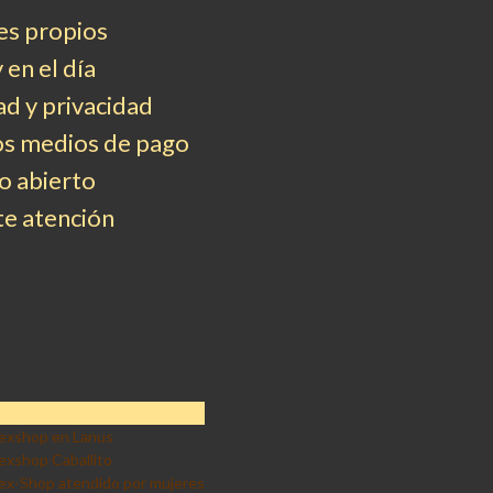
es propios
 en el día
d y privacidad
os medios de pago
 abierto
e atención
exshop en Lanus
exshop Caballito
ex-Shop atendido por mujeres