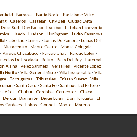
anfield
-
Barracas
-
Barrio Norte
-
Bartolome Mitre
-
ing
-
Caseros
-
Castelar
-
City Bell
-
Ciudad Evita
-
-
Dock Sud
-
Don Bosco
-
Escobar
-
Esteban Echeverria
-
rnica
-
Haedo
-
Hudson
-
Hurlingham
-
Isidro Casanova
-
llol
-
Libertad
-
Liniers
-
Lomas De Zamora
-
Lomas Del
o
-
Microcentro
-
Monte Castro
-
Monte Chingolo
-
-
Parque Chacabuco
-
Parque Chas
-
Parque Leloir
-
medios De Escalada
-
Retiro
-
Paso Del Rey
-
Paternal
-
tin Alsina
-
Velez Sarsfield
-
Versailles
-
Vicente Lopez
-
lla Fiorito
-
Villa General Mitre
-
Villa Insuperable
-
Villa
gre
-
Tortuguitas
-
Tribunales
-
Tristan Suarez
-
Villa
cuman
-
Santa Cruz
-
Santa Fe
-
Santiago Del Estero
-
s Aires
-
Chubut
-
Cordoba
-
Corrientes
-
Chaco
-
-
Derqui
-
Diamante
-
Dique Lujan
-
Don Torcuato
-
El
os Cardales
-
Lobos
-
Gonnet
-
Monte
-
Moreno
-