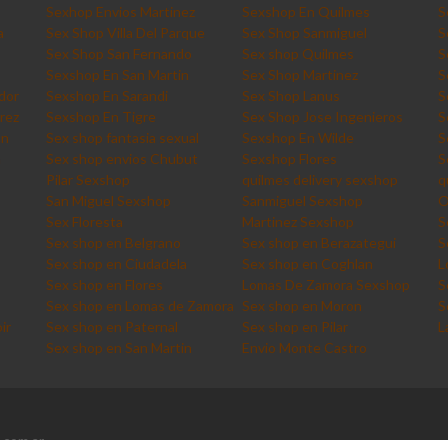
Sexhop Envios Martinez
Sexshop En Quilmes
S
a
Sex Shop Villa Del Parque
Sex Shop Sanmiguel
S
Sex Shop San Fernando
Sex shop Quilmes
S
Sexshop En San Martin
Sex Shop Martinez
S
dor
Sexshop En Sarandi
Sex Shop Lanus
S
rez
Sexshop En Tigre
Sex Shop Jose Ingenieros
S
an
Sex shop fantasia sexual
Sexshop En Wilde
S
a
Sex shop envios Chubut
Sexshop Flores
S
Pilar Sexshop
quilmes delivery sexshop
q
San Miguel Sexshop
Sanmiguel Sexshop
O
Sex Floresta
Martinez Sexshop
S
Sex shop en Belgrano
Sex shop en Berazategui
S
Sex shop en Ciudadela
Sex shop en Coghlan
L
Sex shop en Flores
Lomas De Zamora Sexshop
S
Sex shop en Lomas de Zamora
Sex shop en Moron
S
ir
Sex shop en Paternal
Sex shop en Pilar
L
Sex shop en San Martin
Envio Monte Castro
.com.ar