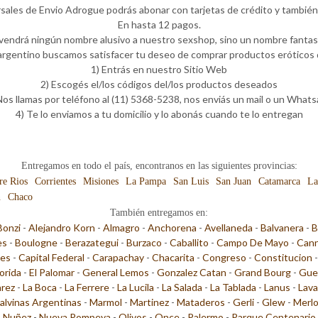
rsales de Envio Adrogue podrás abonar con tarjetas de crédito y también 
En hasta 12 pagos.
 vendrá ningún nombre alusivo a nuestro sexshop, sino un nombre fantasí
rgentino buscamos satisfacer tu deseo de comprar productos eróticos d
1) Entrás en nuestro Sitio Web
2) Escogés el/los códigos del/los productos deseados
Nos llamas por teléfono al (11) 5368-5238, nos enviás un mail o un What
4) Te lo enviamos a tu domicilio y lo abonás cuando te lo entregan
Entregamos en todo el país, encontranos en las siguientes provincias:
re Rios
Corrientes
Misiones
La Pampa
San Luis
San Juan
Catamarca
La
n
Chaco
También entregamos en:
Bonzi
-
Alejandro Korn
-
Almagro
-
Anchorena
-
Avellaneda
-
Balvanera
-
B
es
-
Boulogne
-
Berazategui
-
Burzaco
-
Caballito
-
Campo De Mayo
-
Cann
les
-
Capital Federal
-
Carapachay
-
Chacarita
-
Congreso
-
Constitucion
lorida
-
El Palomar
-
General Lemos
-
Gonzalez Catan
-
Grand Bourg
-
Gue
arez
-
La Boca
-
La Ferrere
-
La Lucila
-
La Salada
-
La Tablada
-
Lanus
-
Lava
alvinas Argentinas
-
Marmol
-
Martinez
-
Mataderos
-
Gerli
-
Glew
-
Merl
-
Nuñez
-
Nueva Pompeya
-
Olivos
-
Once
-
Palermo
-
Parque Centenario