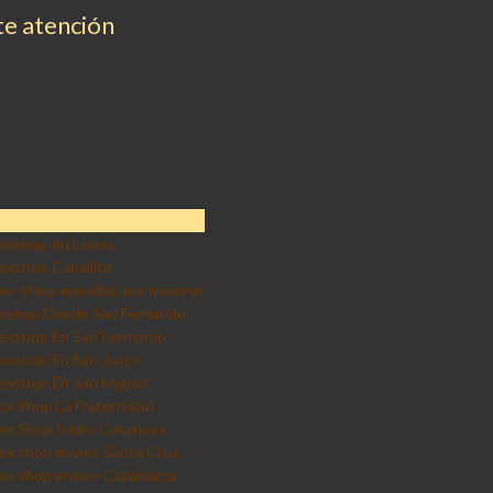
e atención
exshop en Lanus
exshop Caballito
ex-Shop atendido por mujeres
exhop Desde San Fernando
exshop En San Fernando
exshop En San Justo
exshop En San Miguel
ex Shop La Fraternidad
ex Shop Isidro Casanova
ex shop envios Santa Cruz
ex shop envios Catamarca