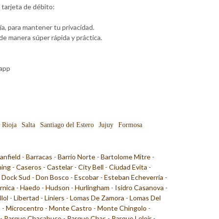
tarjeta de débito:
a, para mantener tu privacidad.
e manera súper rápida y práctica.
sapp
 Rioja
Salta
Santiago del Estero
Jujuy
Formosa
anfield
-
Barracas
-
Barrio Norte
-
Bartolome Mitre
-
ing
-
Caseros
-
Castelar
-
City Bell
-
Ciudad Evita
-
-
Dock Sud
-
Don Bosco
-
Escobar
-
Esteban Echeverria
-
rnica
-
Haedo
-
Hudson
-
Hurlingham
-
Isidro Casanova
-
llol
-
Libertad
-
Liniers
-
Lomas De Zamora
-
Lomas Del
o
-
Microcentro
-
Monte Castro
-
Monte Chingolo
-
-
Parque Chacabuco
-
Parque Chas
-
Parque Leloir
-