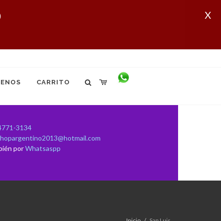
X
ENOS
CARRITO
4771-3134
shopargentino2013@hotmail.com
bién por
Whatsaspp
Inicio
San Luis