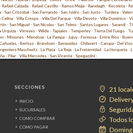
-
Rafael Calzada
-
Rafael Castillo
-
Ramos Mejia
-
Ranelagh
-
Recoleta
-
Re
a
-
San Cristobal
-
San Fernando
-
San Isidro
-
San Justo
-
Turdera
-
Valen
a Celina
-
Villa Crespo
-
Villa Del Parque
-
Villa Devoto
-
Villa Dominico
-
Vi
rtin
-
San Miguel
-
San Nicolas
-
San Telmo
-
Santos Lugares
-
Sarandi
-
Ti
la Urquiza
-
Virreyes
-
Wilde
-
Tapiales
-
Temperley
-
Tierra Del Fuego
-
Tu
en
-
Misiones
-
Mendoza
-
La Pampa
-
Jujuy
-
Formosa
-
Entre Rios
-
Bueno
Cañuelas
-
Berisso
-
Brandsen
-
Benavidez
-
Chilavert
-
Carupa
-
Del Viso
Ingeniero Maschwitz
-
La Plata
-
La Reja
-
La Fraternidad
-
La Horqueta
-
L
eña
-
Pilar
-
Villa Mercedes
-
San Vicente
-
Spegazzini
-
SECCIONES
21 local
Delivery
INICIO
Segurida
SUCURSALES
Todos l
COMO COMPRAR
COMO PAGAR
Domingo