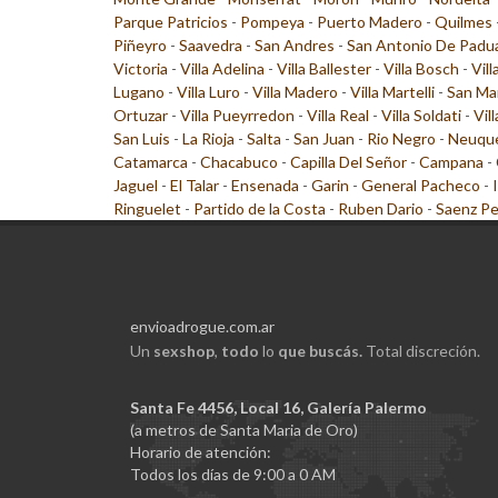
Parque Patricios
-
Pompeya
-
Puerto Madero
-
Quilmes
Piñeyro
-
Saavedra
-
San Andres
-
San Antonio De Padu
Victoria
-
Villa Adelina
-
Villa Ballester
-
Villa Bosch
-
Vill
Lugano
-
Villa Luro
-
Villa Madero
-
Villa Martelli
-
San Ma
Ortuzar
-
Villa Pueyrredon
-
Villa Real
-
Villa Soldati
-
Vil
San Luis
-
La Rioja
-
Salta
-
San Juan
-
Rio Negro
-
Neuqu
Catamarca
-
Chacabuco
-
Capilla Del Señor
-
Campana
-
Jaguel
-
El Talar
-
Ensenada
-
Garin
-
General Pacheco
-
Ringuelet
-
Partido de la Costa
-
Ruben Dario
-
Saenz P
envioadrogue.com.ar
Un
sexshop
,
todo
lo
que buscás.
Total discreción.
Santa Fe 4456, Local 16, Galería Palermo
(a metros de Santa Maria de Oro)
Horario de atención:
Todos los días de 9:00 a 0 AM