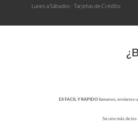
Lunes a Sábados - Tarjetas de Crédito
¿B
ES FACIL Y RAPIDO
llamanos, envianos u
Se uno más de los