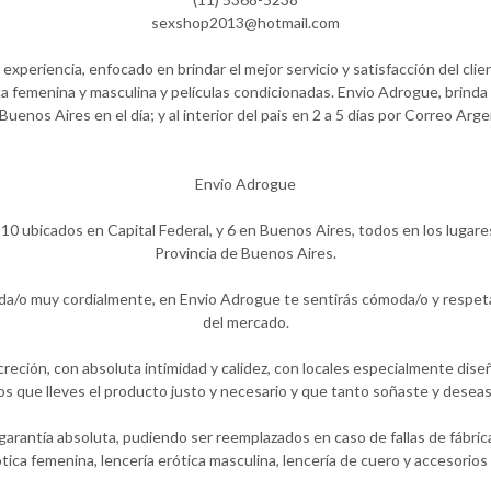
sexshop2013@hotmail.com
periencia, enfocado en brindar el mejor servicio y satisfacción del clie
a femenina y masculina y películas condicionadas. Envio Adrogue, brinda 
Buenos Aires en el día; y al interior del pais en 2 a 5 días por Correo Arge
Envio Adrogue
10 ubicados en Capital Federal, y 6 en Buenos Aires, todos en los lugare
Provincia de Buenos Aires.
ida/o muy cordialmente, en Envio Adrogue te sentirás cómoda/o y respet
del mercado.
eción, con absoluta intimidad y calidez, con locales especialmente diseñ
que lleves el producto justo y necesario y que tanto soñaste y deseas
rantía absoluta, pudiendo ser reemplazados en caso de fallas de fábric
rótica femenina, lencería erótica masculina, lencería de cuero y accesori