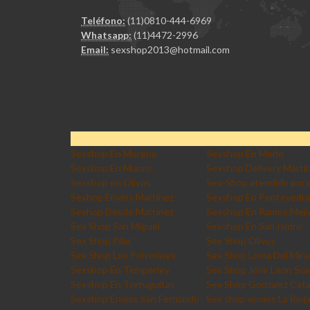
Teléfono:
(11)0810-444-6969
Whatsapp:
(11)4472-2996
Email:
sexshop2013@hotmail.com
Sexshop En Moreno
Sexshop En Merlo
Sexshop En Munro
Sexshop Delivery Marti
Sexshop en Olivos
Sex-Shop atendido por 
Sexhop Envios Martinez
Sexshop En Pontevedra
Sexhop Desde Martinez
Sexshop En Ramos Meji
Sex Shop San Miguel
Sexshop En San Isidro
Sex Shop Pilar
Sex Shop Olivos
Sex Shop Los Polvorines
Sex Shop Loma Del Mira
Sexshop En Temperley
Sex Shop Jose Leon Sua
Sexshop En Tortuguitas
Sex Shop Gonzalez Cat
Sexshop Envios San Fernando
Sex shop envios La Rioj