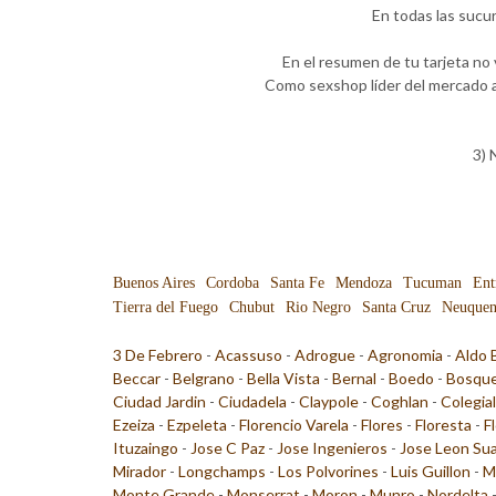
En todas las sucu
En el resumen de tu tarjeta no
Como sexshop líder del mercado a
3) 
Buenos Aires
Cordoba
Santa Fe
Mendoza
Tucuman
Ent
Tierra del Fuego
Chubut
Rio Negro
Santa Cruz
Neuque
3 De Febrero
-
Acassuso
-
Adrogue
-
Agronomia
-
Aldo 
Beccar
-
Belgrano
-
Bella Vista
-
Bernal
-
Boedo
-
Bosqu
Ciudad Jardin
-
Ciudadela
-
Claypole
-
Coghlan
-
Colegia
Ezeiza
-
Ezpeleta
-
Florencio Varela
-
Flores
-
Floresta
-
F
Ituzaingo
-
Jose C Paz
-
Jose Ingenieros
-
Jose Leon Su
Mirador
-
Longchamps
-
Los Polvorines
-
Luis Guillon
-
M
Monte Grande
-
Monserrat
-
Moron
-
Munro
-
Nordelta