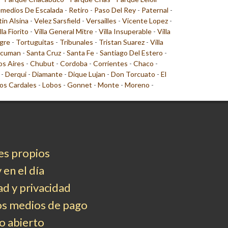
medios De Escalada
-
Retiro
-
Paso Del Rey
-
Paternal
-
tin Alsina
-
Velez Sarsfield
-
Versailles
-
Vicente Lopez
-
lla Fiorito
-
Villa General Mitre
-
Villa Insuperable
-
Villa
gre
-
Tortuguitas
-
Tribunales
-
Tristan Suarez
-
Villa
cuman
-
Santa Cruz
-
Santa Fe
-
Santiago Del Estero
-
s Aires
-
Chubut
-
Cordoba
-
Corrientes
-
Chaco
-
-
Derqui
-
Diamante
-
Dique Lujan
-
Don Torcuato
-
El
os Cardales
-
Lobos
-
Gonnet
-
Monte
-
Moreno
-
es propios
 en el día
d y privacidad
os medios de pago
 abierto