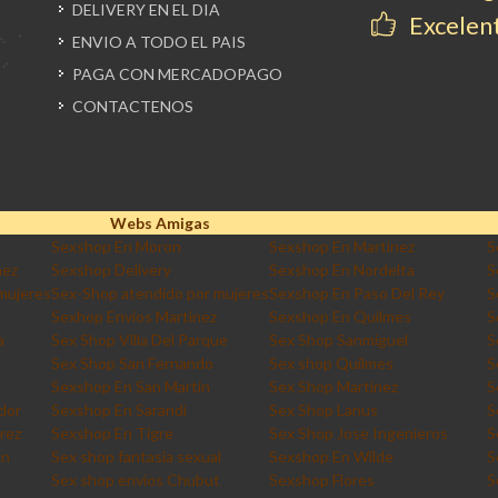
DELIVERY EN EL DIA
Excelent
ENVIO A TODO EL PAIS
PAGA CON MERCADOPAGO
CONTACTENOS
Webs Amigas
Sexshop En Moron
Sexshop En Martinez
S
nez
Sexshop Delivery
Sexshop En Nordelta
S
mujeres
Sex-Shop atendido por mujeres
Sexshop En Paso Del Rey
S
Sexhop Envios Martinez
Sexshop En Quilmes
S
a
Sex Shop Villa Del Parque
Sex Shop Sanmiguel
S
Sex Shop San Fernando
Sex shop Quilmes
S
Sexshop En San Martin
Sex Shop Martinez
S
dor
Sexshop En Sarandi
Sex Shop Lanus
S
rez
Sexshop En Tigre
Sex Shop Jose Ingenieros
S
an
Sex shop fantasia sexual
Sexshop En Wilde
S
a
Sex shop envios Chubut
Sexshop Flores
S