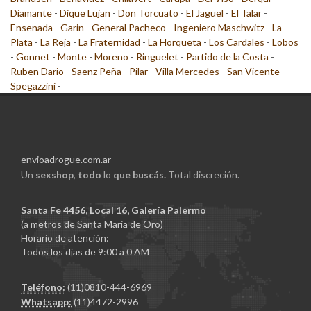
Diamante
-
Dique Lujan
-
Don Torcuato
-
El Jaguel
-
El Talar
-
Ensenada
-
Garin
-
General Pacheco
-
Ingeniero Maschwitz
-
La
Plata
-
La Reja
-
La Fraternidad
-
La Horqueta
-
Los Cardales
-
Lobos
-
Gonnet
-
Monte
-
Moreno
-
Ringuelet
-
Partido de la Costa
-
Ruben Dario
-
Saenz Peña
-
Pilar
-
Villa Mercedes
-
San Vicente
-
Spegazzini
-
envioadrogue.com.ar
Un
sexshop
,
todo
lo
que buscás.
Total discreción.
Santa Fe 4456, Local 16, Galería Palermo
(a metros de Santa Maria de Oro)
Horario de atención:
Todos los días de 9:00 a 0 AM
Teléfono:
(11)0810-444-6969
Whatsapp:
(11)4472-2996