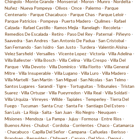
Chingolo
-
Monte Grande
-
Monserrat
-
Moron
-
Munro
-
Nordelta
-
Nuñez
-
Nueva Pompeya
-
Olivos
-
Once
-
Palermo
-
Parque
Centenario
-
Parque Chacabuco
-
Parque Chas
-
Parque Leloir
-
Parque Patricios
-
Pompeya
-
Puerto Madero
-
Quilmes
-
Rafael
Calzada
-
Rafael Castillo
-
Ramos Mejia
-
Ranelagh
-
Recoleta
-
Remedios De Escalada
-
Retiro
-
Paso Del Rey
-
Paternal
-
Piñeyro
-
Saavedra
-
San Andres
-
San Antonio De Padua
-
San Cristobal
-
San Fernando
-
San Isidro
-
San Justo
-
Turdera
-
Valentin Alsina
-
Velez Sarsfield
-
Versailles
-
Vicente Lopez
-
Victoria
-
Villa Adelina
-
Villa Ballester
-
Villa Bosch
-
Villa Celina
-
Villa Crespo
-
Villa Del
Parque
-
Villa Devoto
-
Villa Dominico
-
Villa Fiorito
-
Villa General
Mitre
-
Villa Insuperable
-
Villa Lugano
-
Villa Luro
-
Villa Madero
-
Villa Martelli
-
San Martin
-
San Miguel
-
San Nicolas
-
San Telmo
-
Santos Lugares
-
Sarandi
-
Tigre
-
Tortuguitas
-
Tribunales
-
Tristan
Suarez
-
Villa Ortuzar
-
Villa Pueyrredon
-
Villa Real
-
Villa Soldati
-
Villa Urquiza
-
Virreyes
-
Wilde
-
Tapiales
-
Temperley
-
Tierra Del
Fuego
-
Tucuman
-
Santa Cruz
-
Santa Fe
-
Santiago Del Estero
-
San Luis
-
La Rioja
-
Salta
-
San Juan
-
Rio Negro
-
Neuquen
-
Misiones
-
Mendoza
-
La Pampa
-
Jujuy
-
Formosa
-
Entre Rios
-
Buenos Aires
-
Chubut
-
Cordoba
-
Corrientes
-
Chaco
-
Catamarca
-
Chacabuco
-
Capilla Del Señor
-
Campana
-
Cañuelas
-
Berisso
-
Brandsen
-
Benavidez
-
Chilavert
-
Carupa
-
Del Viso
-
Derqui
-