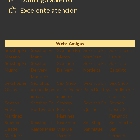
Excelente atención
Webs Amigas
Sexshop En
Sexshop En
Sexshop En
Sexshop En
Sexshop en
Moreno
Merlo
Moron
Martinez
Lanus
Sexshop En
Sexshop
Sexshop
Sexshop En
Sexshop
Munro
Delivery
Delivery
Nordelta
Caballito
Martinez
Sexshop en
Sex-Shop
Sex-Shop
Sexshop En
Sex-Shop
Olivos
atendido por
atendido por
Paso Del Rey
atendido por
mujeres
mujeres
mujeres
Sexhop
Sexshop En
Sexhop
Sexshop En
Sexhop
Envios
Pontevedra
Envios
Quilmes
Desde San
Martinez
Martinez
Fernando
Sexhop
Sexshop En
Sex Shop
Sex Shop
Sexshop En
Desde
Ramos Mejia
Villa Del
Sanmiguel
San
Martinez
Parque
Fernando