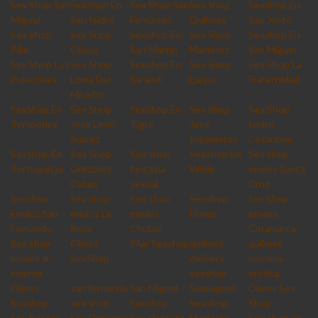
Sex Shop San
Sexshop En
Sex Shop San
Sex shop
Sexshop En
Miguel
San Isidro
Fernando
Quilmes
San Justo
Sex Shop
Sex Shop
Sexshop En
Sex Shop
Sexshop En
Pilar
Olivos
San Martin
Martinez
San Miguel
Sex Shop Los
Sex Shop
Sexshop En
Sex Shop
Sex Shop La
Polvorines
Loma Del
Sarandi
Lanus
Fraternidad
Mirador
Sexshop En
Sex Shop
Sexshop En
Sex Shop
Sex Shop
Temperley
Jose Leon
Tigre
Jose
Isidro
Suarez
Ingenieros
Casanova
Sexshop En
Sex Shop
Sex shop
Sexshop En
Sex shop
Tortuguitas
Gonzalez
fantasia
Wilde
envios Santa
Catan
sexual
Cruz
Sexshop
Sex shop
Sex shop
Sexshop
Sex shop
Envios San
envios La
envios
Flores
envios
Fernando
Rioja
Chubut
Catamarca
Sex shop
Olivos
Pilar Sexshop
quilmes
quilmes
envios al
SexShop
delivery
lencería
interior
sexshop
erótica
Olivos
san fernando
San Miguel
Sanmiguel
Olivos Sex
Sexshop
sex shop
Sexshop
Sexshop
Shop
Sex Beccar
Sex Florencio
Sex Floresta
Martinez
Sex shop en