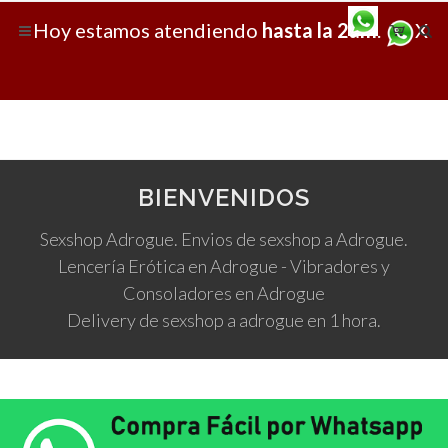
Hoy
estamos atendiendo
hasta la 2am
.
X
BIENVENIDOS
Sexshop Adrogue. Envios de sexshop a Adrogue.
Lencería Erótica en Adrogue - Vibradores y
Consoladores en Adrogue
Delivery de sexshop a adrogue en 1 hora.