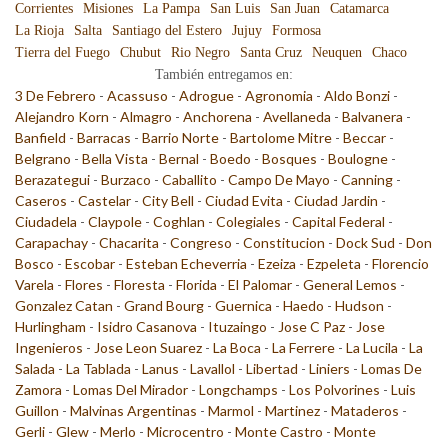
Corrientes
Misiones
La Pampa
San Luis
San Juan
Catamarca
La Rioja
Salta
Santiago del Estero
Jujuy
Formosa
Tierra del Fuego
Chubut
Rio Negro
Santa Cruz
Neuquen
Chaco
También entregamos en:
3 De Febrero
-
Acassuso
-
Adrogue
-
Agronomia
-
Aldo Bonzi
-
Alejandro Korn
-
Almagro
-
Anchorena
-
Avellaneda
-
Balvanera
-
Banfield
-
Barracas
-
Barrio Norte
-
Bartolome Mitre
-
Beccar
-
Belgrano
-
Bella Vista
-
Bernal
-
Boedo
-
Bosques
-
Boulogne
-
Berazategui
-
Burzaco
-
Caballito
-
Campo De Mayo
-
Canning
-
Caseros
-
Castelar
-
City Bell
-
Ciudad Evita
-
Ciudad Jardin
-
Ciudadela
-
Claypole
-
Coghlan
-
Colegiales
-
Capital Federal
-
Carapachay
-
Chacarita
-
Congreso
-
Constitucion
-
Dock Sud
-
Don
Bosco
-
Escobar
-
Esteban Echeverria
-
Ezeiza
-
Ezpeleta
-
Florencio
Varela
-
Flores
-
Floresta
-
Florida
-
El Palomar
-
General Lemos
-
Gonzalez Catan
-
Grand Bourg
-
Guernica
-
Haedo
-
Hudson
-
Hurlingham
-
Isidro Casanova
-
Ituzaingo
-
Jose C Paz
-
Jose
Ingenieros
-
Jose Leon Suarez
-
La Boca
-
La Ferrere
-
La Lucila
-
La
Salada
-
La Tablada
-
Lanus
-
Lavallol
-
Libertad
-
Liniers
-
Lomas De
Zamora
-
Lomas Del Mirador
-
Longchamps
-
Los Polvorines
-
Luis
Guillon
-
Malvinas Argentinas
-
Marmol
-
Martinez
-
Mataderos
-
Gerli
-
Glew
-
Merlo
-
Microcentro
-
Monte Castro
-
Monte