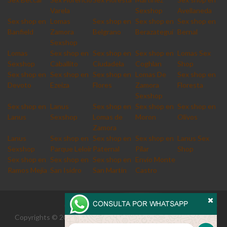
Varela
Sexshop
Avellaneda
Sex shop en
Lomas
Sex shop en
Sex shop en
Sex shop en
Banfield
Zamora
Belgrano
Berazategui
Bernal
Sexshop
Lomas
Sex shop en
Sex shop en
Sex shop en
Lomas Sex
Sexshop
Caballito
Ciudadela
Coghlan
Shop
Sex shop en
Sex shop en
Sex shop en
Lomas De
Sex shop en
Devoto
Ezeiza
Flores
Zamora
Floresta
Sexshop
Sex shop en
Lanus
Sex shop en
Sex shop en
Sex shop en
Lanus
Sexshop
Lomas de
Moron
Olivos
Zamora
Lanus
Sex shop en
Sex shop en
Sex shop en
Lanus Sex
Sexshop
Parque Leloir
Paternal
Pilar
Shop
Sex shop en
Sex shop en
Sex shop en
Envio Monte
Ramos Mejia
San Isidro
San Martin
Castro
Copyrights © 2026 Derechos reservados envioadrogue.com.ar