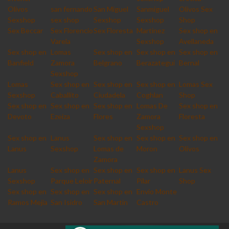
Olivos
san fernando
San Miguel
Sanmiguel
Olivos Sex
Sexshop
sex shop
Sexshop
Sexshop
Shop
Sex Beccar
Sex Florencio
Sex Floresta
Martinez
Sex shop en
Varela
Sexshop
Avellaneda
Sex shop en
Lomas
Sex shop en
Sex shop en
Sex shop en
Banfield
Zamora
Belgrano
Berazategui
Bernal
Sexshop
Lomas
Sex shop en
Sex shop en
Sex shop en
Lomas Sex
Sexshop
Caballito
Ciudadela
Coghlan
Shop
Sex shop en
Sex shop en
Sex shop en
Lomas De
Sex shop en
Devoto
Ezeiza
Flores
Zamora
Floresta
Sexshop
Sex shop en
Lanus
Sex shop en
Sex shop en
Sex shop en
Lanus
Sexshop
Lomas de
Moron
Olivos
Zamora
Lanus
Sex shop en
Sex shop en
Sex shop en
Lanus Sex
Sexshop
Parque Leloir
Paternal
Pilar
Shop
Sex shop en
Sex shop en
Sex shop en
Envio Monte
Ramos Mejia
San Isidro
San Martin
Castro