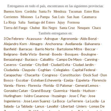
Entregamos en todo el país, encontranos en las siguientes provincias:
Buenos Aires
Cordoba
Santa Fe
Mendoza
Tucuman
Entre Rios
Corrientes
Misiones
La Pampa
San Luis
San Juan
Catamarca
La Rioja
Salta
Santiago del Estero
Jujuy
Formosa
Tierra del Fuego
Chubut
Rio Negro
Santa Cruz
Neuquen
Chaco
También entregamos en:
3 De Febrero
-
Acassuso
-
Adrogue
-
Agronomia
-
Aldo Bonzi
-
Alejandro Korn
-
Almagro
-
Anchorena
-
Avellaneda
-
Balvanera
-
Banfield
-
Barracas
-
Barrio Norte
-
Bartolome Mitre
-
Beccar
-
Belgrano
-
Bella Vista
-
Bernal
-
Boedo
-
Bosques
-
Boulogne
-
Berazategui
-
Burzaco
-
Caballito
-
Campo De Mayo
-
Canning
-
Caseros
-
Castelar
-
City Bell
-
Ciudad Evita
-
Ciudad Jardin
-
Ciudadela
-
Claypole
-
Coghlan
-
Colegiales
-
Capital Federal
-
Carapachay
-
Chacarita
-
Congreso
-
Constitucion
-
Dock Sud
-
Don
Bosco
-
Escobar
-
Esteban Echeverria
-
Ezeiza
-
Ezpeleta
-
Florencio
Varela
-
Flores
-
Floresta
-
Florida
-
El Palomar
-
General Lemos
-
Gonzalez Catan
-
Grand Bourg
-
Guernica
-
Haedo
-
Hudson
-
Hurlingham
-
Isidro Casanova
-
Ituzaingo
-
Jose C Paz
-
Jose
Ingenieros
-
Jose Leon Suarez
-
La Boca
-
La Ferrere
-
La Lucila
-
La
Salada
-
La Tablada
-
Lanus
-
Lavallol
-
Libertad
-
Liniers
-
Lomas De