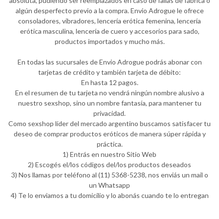
absoluta, pudiendo ser reemplazados en caso de fallas de fábrica o
algún desperfecto previo a la compra. Envio Adrogue le ofrece
consoladores, vibradores, lencería erótica femenina, lencería
erótica masculina, lencería de cuero y accesorios para sado,
productos importados y mucho más.
En todas las sucursales de Envio Adrogue podrás abonar con
tarjetas de crédito y también tarjeta de débito:
En hasta 12 pagos.
En el resumen de tu tarjeta no vendrá ningún nombre alusivo a
nuestro sexshop, sino un nombre fantasía, para mantener tu
privacidad.
Como sexshop líder del mercado argentino buscamos satisfacer tu
deseo de comprar productos eróticos de manera súper rápida y
práctica.
1) Entrás en nuestro Sitio Web
2) Escogés el/los códigos del/los productos deseados
3) Nos llamas por teléfono al (11) 5368-5238, nos enviás un mail o
un Whatsapp
4) Te lo enviamos a tu domicilio y lo abonás cuando te lo entregan