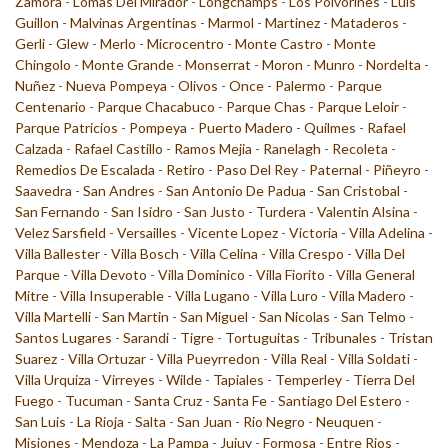
Zamora
-
Lomas Del Mirador
-
Longchamps
-
Los Polvorines
-
Luis
Guillon
-
Malvinas Argentinas
-
Marmol
-
Martinez
-
Mataderos
-
Gerli
-
Glew
-
Merlo
-
Microcentro
-
Monte Castro
-
Monte
Chingolo
-
Monte Grande
-
Monserrat
-
Moron
-
Munro
-
Nordelta
-
Nuñez
-
Nueva Pompeya
-
Olivos
-
Once
-
Palermo
-
Parque
Centenario
-
Parque Chacabuco
-
Parque Chas
-
Parque Leloir
-
Parque Patricios
-
Pompeya
-
Puerto Madero
-
Quilmes
-
Rafael
Calzada
-
Rafael Castillo
-
Ramos Mejia
-
Ranelagh
-
Recoleta
-
Remedios De Escalada
-
Retiro
-
Paso Del Rey
-
Paternal
-
Piñeyro
-
Saavedra
-
San Andres
-
San Antonio De Padua
-
San Cristobal
-
San Fernando
-
San Isidro
-
San Justo
-
Turdera
-
Valentin Alsina
-
Velez Sarsfield
-
Versailles
-
Vicente Lopez
-
Victoria
-
Villa Adelina
-
Villa Ballester
-
Villa Bosch
-
Villa Celina
-
Villa Crespo
-
Villa Del
Parque
-
Villa Devoto
-
Villa Dominico
-
Villa Fiorito
-
Villa General
Mitre
-
Villa Insuperable
-
Villa Lugano
-
Villa Luro
-
Villa Madero
-
Villa Martelli
-
San Martin
-
San Miguel
-
San Nicolas
-
San Telmo
-
Santos Lugares
-
Sarandi
-
Tigre
-
Tortuguitas
-
Tribunales
-
Tristan
Suarez
-
Villa Ortuzar
-
Villa Pueyrredon
-
Villa Real
-
Villa Soldati
-
Villa Urquiza
-
Virreyes
-
Wilde
-
Tapiales
-
Temperley
-
Tierra Del
Fuego
-
Tucuman
-
Santa Cruz
-
Santa Fe
-
Santiago Del Estero
-
San Luis
-
La Rioja
-
Salta
-
San Juan
-
Rio Negro
-
Neuquen
-
Misiones
-
Mendoza
-
La Pampa
-
Jujuy
-
Formosa
-
Entre Rios
-