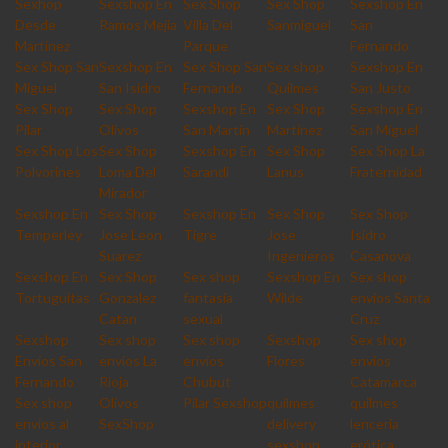
Sexhop
Sexshop En
Sex Shop
Sex Shop
Sexshop En
Desde
Ramos Mejia
Villa Del
Sanmiguel
San
Martinez
Parque
Fernando
Sex Shop San
Sexshop En
Sex Shop San
Sex shop
Sexshop En
Miguel
San Isidro
Fernando
Quilmes
San Justo
Sex Shop
Sex Shop
Sexshop En
Sex Shop
Sexshop En
Pilar
Olivos
San Martin
Martinez
San Miguel
Sex Shop Los
Sex Shop
Sexshop En
Sex Shop
Sex Shop La
Polvorines
Loma Del
Sarandi
Lanus
Fraternidad
Mirador
Sexshop En
Sex Shop
Sexshop En
Sex Shop
Sex Shop
Temperley
Jose Leon
Tigre
Jose
Isidro
Suarez
Ingenieros
Casanova
Sexshop En
Sex Shop
Sex shop
Sexshop En
Sex shop
Tortuguitas
Gonzalez
fantasia
Wilde
envios Santa
Catan
sexual
Cruz
Sexshop
Sex shop
Sex shop
Sexshop
Sex shop
Envios San
envios La
envios
Flores
envios
Fernando
Rioja
Chubut
Catamarca
Sex shop
Olivos
Pilar Sexshop
quilmes
quilmes
envios al
SexShop
delivery
lencería
interior
sexshop
erótica