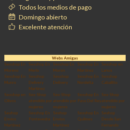
Todos los medios de pago
Domingo abierto
Excelente atención
Webs Amigas
Sexshop En
Sexshop En
Sexshop En
Sexshop En
Sexshop en
Moreno
Merlo
Moron
Martinez
Lanus
Sexshop En
Sexshop
Sexshop
Sexshop En
Sexshop
Munro
Delivery
Delivery
Nordelta
Caballito
Martinez
Sexshop en
Sex-Shop
Sex-Shop
Sexshop En
Sex-Shop
Olivos
atendido por
atendido por
Paso Del Rey
atendido por
mujeres
mujeres
mujeres
Sexhop
Sexshop En
Sexhop
Sexshop En
Sexhop
Envios
Pontevedra
Envios
Quilmes
Desde San
Martinez
Martinez
Fernando