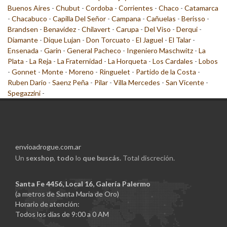
Buenos Aires
-
Chubut
-
Cordoba
-
Corrientes
-
Chaco
-
Catamarca
-
Chacabuco
-
Capilla Del Señor
-
Campana
-
Cañuelas
-
Berisso
-
Brandsen
-
Benavidez
-
Chilavert
-
Carupa
-
Del Viso
-
Derqui
-
Diamante
-
Dique Lujan
-
Don Torcuato
-
El Jaguel
-
El Talar
-
Ensenada
-
Garin
-
General Pacheco
-
Ingeniero Maschwitz
-
La
Plata
-
La Reja
-
La Fraternidad
-
La Horqueta
-
Los Cardales
-
Lobos
-
Gonnet
-
Monte
-
Moreno
-
Ringuelet
-
Partido de la Costa
-
Ruben Dario
-
Saenz Peña
-
Pilar
-
Villa Mercedes
-
San Vicente
-
Spegazzini
-
envioadrogue.com.ar
Un
sexshop
,
todo
lo
que buscás.
Total discreción.
Santa Fe 4456, Local 16, Galería Palermo
(a metros de Santa Maria de Oro)
Horario de atención:
Todos los días de 9:00 a 0 AM