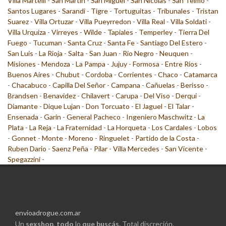
Villa Martelli
-
San Martin
-
San Miguel
-
San Nicolas
-
San Telmo
-
Santos Lugares
-
Sarandi
-
Tigre
-
Tortuguitas
-
Tribunales
-
Tristan
Suarez
-
Villa Ortuzar
-
Villa Pueyrredon
-
Villa Real
-
Villa Soldati
-
Villa Urquiza
-
Virreyes
-
Wilde
-
Tapiales
-
Temperley
-
Tierra Del
Fuego
-
Tucuman
-
Santa Cruz
-
Santa Fe
-
Santiago Del Estero
-
San Luis
-
La Rioja
-
Salta
-
San Juan
-
Rio Negro
-
Neuquen
-
Misiones
-
Mendoza
-
La Pampa
-
Jujuy
-
Formosa
-
Entre Rios
-
Buenos Aires
-
Chubut
-
Cordoba
-
Corrientes
-
Chaco
-
Catamarca
-
Chacabuco
-
Capilla Del Señor
-
Campana
-
Cañuelas
-
Berisso
-
Brandsen
-
Benavidez
-
Chilavert
-
Carupa
-
Del Viso
-
Derqui
-
Diamante
-
Dique Lujan
-
Don Torcuato
-
El Jaguel
-
El Talar
-
Ensenada
-
Garin
-
General Pacheco
-
Ingeniero Maschwitz
-
La
Plata
-
La Reja
-
La Fraternidad
-
La Horqueta
-
Los Cardales
-
Lobos
-
Gonnet
-
Monte
-
Moreno
-
Ringuelet
-
Partido de la Costa
-
Ruben Dario
-
Saenz Peña
-
Pilar
-
Villa Mercedes
-
San Vicente
-
Spegazzini
-
envioadrogue.com.ar
Un
sexshop
,
todo
lo
que buscás.
Total discreción.