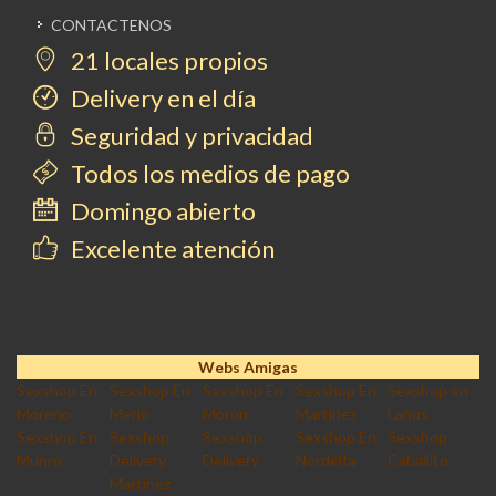
CONTACTENOS
21 locales propios
Delivery en el día
Seguridad y privacidad
Todos los medios de pago
Domingo abierto
Excelente atención
Webs Amigas
Sexshop En
Sexshop En
Sexshop En
Sexshop En
Sexshop en
Moreno
Merlo
Moron
Martinez
Lanus
Sexshop En
Sexshop
Sexshop
Sexshop En
Sexshop
Munro
Delivery
Delivery
Nordelta
Caballito
Martinez