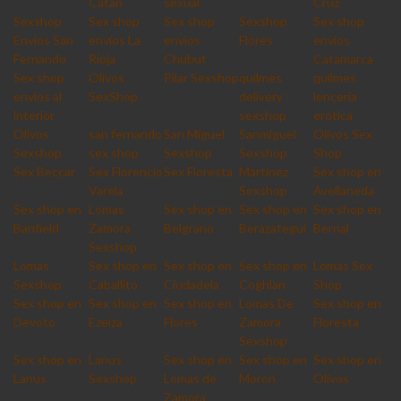
Catan
sexual
Cruz
Sexshop
Sex shop
Sex shop
Sexshop
Sex shop
Envios San
envios La
envios
Flores
envios
Fernando
Rioja
Chubut
Catamarca
Sex shop
Olivos
Pilar Sexshop
quilmes
quilmes
envios al
SexShop
delivery
lencería
interior
sexshop
erótica
Olivos
san fernando
San Miguel
Sanmiguel
Olivos Sex
Sexshop
sex shop
Sexshop
Sexshop
Shop
Sex Beccar
Sex Florencio
Sex Floresta
Martinez
Sex shop en
Varela
Sexshop
Avellaneda
Sex shop en
Lomas
Sex shop en
Sex shop en
Sex shop en
Banfield
Zamora
Belgrano
Berazategui
Bernal
Sexshop
Lomas
Sex shop en
Sex shop en
Sex shop en
Lomas Sex
Sexshop
Caballito
Ciudadela
Coghlan
Shop
Sex shop en
Sex shop en
Sex shop en
Lomas De
Sex shop en
Devoto
Ezeiza
Flores
Zamora
Floresta
Sexshop
Sex shop en
Lanus
Sex shop en
Sex shop en
Sex shop en
Lanus
Sexshop
Lomas de
Moron
Olivos
Zamora