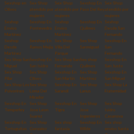
Sexshop en
Sex-Shop
Sex-Shop
Sexshop En
Sex-Shop
Olivos
atendido por
atendido por
Paso Del Rey
atendido por
mujeres
mujeres
mujeres
Sexhop
Sexshop En
Sexhop
Sexshop En
Sexhop
Envios
Pontevedra
Envios
Quilmes
Desde San
Martinez
Martinez
Fernando
Sexhop
Sexshop En
Sex Shop
Sex Shop
Sexshop En
Desde
Ramos Mejia
Villa Del
Sanmiguel
San
Martinez
Parque
Fernando
Sex Shop San
Sexshop En
Sex Shop San
Sex shop
Sexshop En
Miguel
San Isidro
Fernando
Quilmes
San Justo
Sex Shop
Sex Shop
Sexshop En
Sex Shop
Sexshop En
Pilar
Olivos
San Martin
Martinez
San Miguel
Sex Shop Los
Sex Shop
Sexshop En
Sex Shop
Sex Shop La
Polvorines
Loma Del
Sarandi
Lanus
Fraternidad
Mirador
Sexshop En
Sex Shop
Sexshop En
Sex Shop
Sex Shop
Temperley
Jose Leon
Tigre
Jose
Isidro
Suarez
Ingenieros
Casanova
Sexshop En
Sex Shop
Sex shop
Sexshop En
Sex shop
Tortuguitas
Gonzalez
fantasia
Wilde
envios Santa