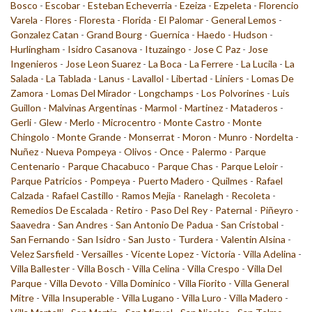
Bosco
-
Escobar
-
Esteban Echeverria
-
Ezeiza
-
Ezpeleta
-
Florencio
Varela
-
Flores
-
Floresta
-
Florida
-
El Palomar
-
General Lemos
-
Gonzalez Catan
-
Grand Bourg
-
Guernica
-
Haedo
-
Hudson
-
Hurlingham
-
Isidro Casanova
-
Ituzaingo
-
Jose C Paz
-
Jose
Ingenieros
-
Jose Leon Suarez
-
La Boca
-
La Ferrere
-
La Lucila
-
La
Salada
-
La Tablada
-
Lanus
-
Lavallol
-
Libertad
-
Liniers
-
Lomas De
Zamora
-
Lomas Del Mirador
-
Longchamps
-
Los Polvorines
-
Luis
Guillon
-
Malvinas Argentinas
-
Marmol
-
Martinez
-
Mataderos
-
Gerli
-
Glew
-
Merlo
-
Microcentro
-
Monte Castro
-
Monte
Chingolo
-
Monte Grande
-
Monserrat
-
Moron
-
Munro
-
Nordelta
-
Nuñez
-
Nueva Pompeya
-
Olivos
-
Once
-
Palermo
-
Parque
Centenario
-
Parque Chacabuco
-
Parque Chas
-
Parque Leloir
-
Parque Patricios
-
Pompeya
-
Puerto Madero
-
Quilmes
-
Rafael
Calzada
-
Rafael Castillo
-
Ramos Mejia
-
Ranelagh
-
Recoleta
-
Remedios De Escalada
-
Retiro
-
Paso Del Rey
-
Paternal
-
Piñeyro
-
Saavedra
-
San Andres
-
San Antonio De Padua
-
San Cristobal
-
San Fernando
-
San Isidro
-
San Justo
-
Turdera
-
Valentin Alsina
-
Velez Sarsfield
-
Versailles
-
Vicente Lopez
-
Victoria
-
Villa Adelina
-
Villa Ballester
-
Villa Bosch
-
Villa Celina
-
Villa Crespo
-
Villa Del
Parque
-
Villa Devoto
-
Villa Dominico
-
Villa Fiorito
-
Villa General
Mitre
-
Villa Insuperable
-
Villa Lugano
-
Villa Luro
-
Villa Madero
-