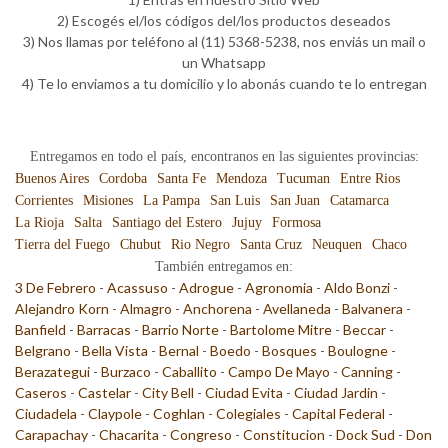
2) Escogés el/los códigos del/los productos deseados
3) Nos llamas por teléfono al (11) 5368-5238, nos enviás un mail o
un Whatsapp
4) Te lo enviamos a tu domicilio y lo abonás cuando te lo entregan
Entregamos en todo el país, encontranos en las siguientes provincias:
Buenos Aires
Cordoba
Santa Fe
Mendoza
Tucuman
Entre Rios
Corrientes
Misiones
La Pampa
San Luis
San Juan
Catamarca
La Rioja
Salta
Santiago del Estero
Jujuy
Formosa
Tierra del Fuego
Chubut
Rio Negro
Santa Cruz
Neuquen
Chaco
También entregamos en:
3 De Febrero
-
Acassuso
-
Adrogue
-
Agronomia
-
Aldo Bonzi
-
Alejandro Korn
-
Almagro
-
Anchorena
-
Avellaneda
-
Balvanera
-
Banfield
-
Barracas
-
Barrio Norte
-
Bartolome Mitre
-
Beccar
-
Belgrano
-
Bella Vista
-
Bernal
-
Boedo
-
Bosques
-
Boulogne
-
Berazategui
-
Burzaco
-
Caballito
-
Campo De Mayo
-
Canning
-
Caseros
-
Castelar
-
City Bell
-
Ciudad Evita
-
Ciudad Jardin
-
Ciudadela
-
Claypole
-
Coghlan
-
Colegiales
-
Capital Federal
-
Carapachay
-
Chacarita
-
Congreso
-
Constitucion
-
Dock Sud
-
Don