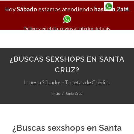
Hoy
Sábado
estamos atendiendo
hasta la 2am
X
.
Delivery en el día, envíos al interior del país.
¿BUSCAS SEXSHOPS EN SANTA
CRUZ?
Lunes a Sábados - Tarjetas de Crédito
Inicio
Santa Cruz
¿Buscas sexshops en Santa