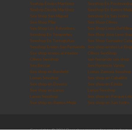
Sexhop Envios Martinez
Sexshop En Pontevedra
Sexhop Desde Martinez
Sexshop En Ramos Meji
Sex Shop San Miguel
Sexshop En San Isidro
Sex Shop Pilar
Sex Shop Olivos
Sex Shop Los Polvorines
Sex Shop Loma Del Mira
Sexshop En Temperley
Sex Shop Jose Leon Sua
Sexshop En Tortuguitas
Sex Shop Gonzalez Cat
Sexshop Envios San Fernando
Sex shop envios La Rioj
Sex shop envios al interior
Olivos SexShop
Olivos Sexshop
san fernando sex shop
Sex Beccar
Sex Florencio Varela
Sex shop en Banfield
Lomas Zamora Sexshop
Lomas Sexshop
Sex shop en Caballito
Sex shop en Devoto
Sex shop en Ezeiza
Sex shop en Lanus
Lanus Sexshop
Lanus Sexshop
Sex shop en Parque Lelo
Sex shop en Ramos Mejia
Sex shop en San Isidro
Copyrights © 2026 Derechos reservados envioadrogue