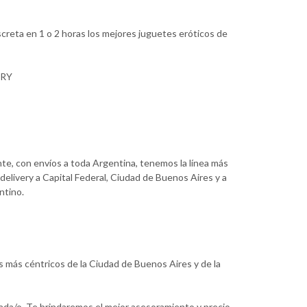
creta en 1 o 2 horas los mejores juguetes eróticos de
ERY
nte, con envíos a toda Argentina, tenemos la línea más
delivery a Capital Federal, Ciudad de Buenos Aires y a
ntino.
s más céntricos de la Ciudad de Buenos Aires y de la
ada/o. Te brindaremos el mejor asesoramiento y precio