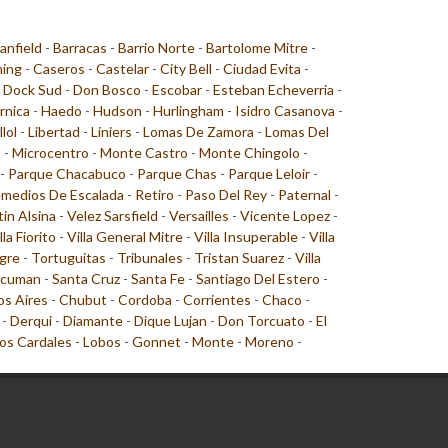
anfield
-
Barracas
-
Barrio Norte
-
Bartolome Mitre
-
ing
-
Caseros
-
Castelar
-
City Bell
-
Ciudad Evita
-
-
Dock Sud
-
Don Bosco
-
Escobar
-
Esteban Echeverria
-
rnica
-
Haedo
-
Hudson
-
Hurlingham
-
Isidro Casanova
-
llol
-
Libertad
-
Liniers
-
Lomas De Zamora
-
Lomas Del
o
-
Microcentro
-
Monte Castro
-
Monte Chingolo
-
-
Parque Chacabuco
-
Parque Chas
-
Parque Leloir
-
medios De Escalada
-
Retiro
-
Paso Del Rey
-
Paternal
-
tin Alsina
-
Velez Sarsfield
-
Versailles
-
Vicente Lopez
-
lla Fiorito
-
Villa General Mitre
-
Villa Insuperable
-
Villa
gre
-
Tortuguitas
-
Tribunales
-
Tristan Suarez
-
Villa
cuman
-
Santa Cruz
-
Santa Fe
-
Santiago Del Estero
-
s Aires
-
Chubut
-
Cordoba
-
Corrientes
-
Chaco
-
-
Derqui
-
Diamante
-
Dique Lujan
-
Don Torcuato
-
El
os Cardales
-
Lobos
-
Gonnet
-
Monte
-
Moreno
-