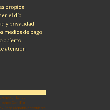
es propios
 en el día
d y privacidad
os medios de pago
 abierto
e atención
exshop en Lanus
exshop Caballito
ex-Shop atendido por mujeres