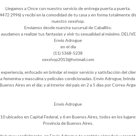
Llegamos a Once con nuestro servicio de entrega puerta a puerta.
472 2996) y recibí en la comodidad de tu casa y en forma totalmente dis
nuestro sexshop.
Enviamos desde nuestra sucursal de Caballito.
 ayudamos a realizar tus fantasías y vivir tu sexualidad al máximo. DELIV
Envio Adrogue
en el día
(11) 5368-5238
sexshop2013@hotmail.com
periencia, enfocado en brindar el mejor servicio y satisfacción del clie
a femenina y masculina y películas condicionadas. Envio Adrogue, brinda 
Buenos Aires en el día; y al interior del pais en 2 a 5 días por Correo Arge
Envio Adrogue
10 ubicados en Capital Federal, y 6 en Buenos Aires, todos en los lugare
Provincia de Buenos Aires.
ida/o muy cordialmente, en Envio Adrogue te sentirás cómoda/o y respet