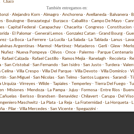
n
Chaco
También entregamos en:
Bonzi
-
Alejandro Korn
-
Almagro
-
Anchorena
-
Avellaneda
-
Balvanera
-
B
es
-
Boulogne
-
Berazategui
-
Burzaco
-
Caballito
-
Campo De Mayo
-
Cann
les
-
Capital Federal
-
Carapachay
-
Chacarita
-
Congreso
-
Constitucion
lorida
-
El Palomar
-
General Lemos
-
Gonzalez Catan
-
Grand Bourg
-
Gue
arez
-
La Boca
-
La Ferrere
-
La Lucila
-
La Salada
-
La Tablada
-
Lanus
-
Lava
alvinas Argentinas
-
Marmol
-
Martinez
-
Mataderos
-
Gerli
-
Glew
-
Merl
-
Nuñez
-
Nueva Pompeya
-
Olivos
-
Once
-
Palermo
-
Parque Centenario
-
Rafael Calzada
-
Rafael Castillo
-
Ramos Mejia
-
Ranelagh
-
Recoleta
-
Re
a
-
San Cristobal
-
San Fernando
-
San Isidro
-
San Justo
-
Turdera
-
Valen
a Celina
-
Villa Crespo
-
Villa Del Parque
-
Villa Devoto
-
Villa Dominico
-
Vi
rtin
-
San Miguel
-
San Nicolas
-
San Telmo
-
Santos Lugares
-
Sarandi
-
Ti
la Urquiza
-
Virreyes
-
Wilde
-
Tapiales
-
Temperley
-
Tierra Del Fuego
-
Tu
en
-
Misiones
-
Mendoza
-
La Pampa
-
Jujuy
-
Formosa
-
Entre Rios
-
Bueno
Cañuelas
-
Berisso
-
Brandsen
-
Benavidez
-
Chilavert
-
Carupa
-
Del Viso
Ingeniero Maschwitz
-
La Plata
-
La Reja
-
La Fraternidad
-
La Horqueta
-
L
eña
-
Pilar
-
Villa Mercedes
-
San Vicente
-
Spegazzini
-