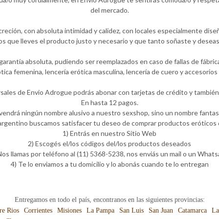
del mercado.
eción, con absoluta intimidad y calidez, con locales especialmente diseñ
que lleves el producto justo y necesario y que tanto soñaste y deseas
rantía absoluta, pudiendo ser reemplazados en caso de fallas de fábric
rótica femenina, lencería erótica masculina, lencería de cuero y accesori
rsales de Envio Adrogue podrás abonar con tarjetas de crédito y también 
En hasta 12 pagos.
 vendrá ningún nombre alusivo a nuestro sexshop, sino un nombre fantasí
rgentino buscamos satisfacer tu deseo de comprar productos eróticos d
1) Entrás en nuestro Sitio Web
2) Escogés el/los códigos del/los productos deseados
Nos llamas por teléfono al (11) 5368-5238, nos enviás un mail o un What
4) Te lo enviamos a tu domicilio y lo abonás cuando te lo entregan
Entregamos en todo el país, encontranos en las siguientes provincias:
re Rios
Corrientes
Misiones
La Pampa
San Luis
San Juan
Catamarca
La