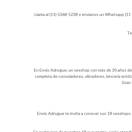
Llama al (11) 5368-5238 o envíanos un Whatsapp (11 4
Te
En Envio Adrogue, un sexshop con más de 30 años de ex
completa de consoladores, vibradores, lencería erótic
Gran 
Envio Adrogue te invita a conocer sus 18 sexshops. 
En cualquiera de nuestras 18 sucursales, serás atend