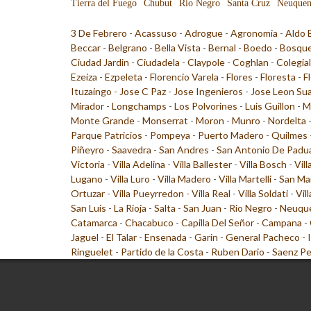
Tierra del Fuego
Chubut
Rio Negro
Santa Cruz
Neuque
3 De Febrero
-
Acassuso
-
Adrogue
-
Agronomia
-
Aldo 
Beccar
-
Belgrano
-
Bella Vista
-
Bernal
-
Boedo
-
Bosqu
Ciudad Jardin
-
Ciudadela
-
Claypole
-
Coghlan
-
Colegia
Ezeiza
-
Ezpeleta
-
Florencio Varela
-
Flores
-
Floresta
-
F
Ituzaingo
-
Jose C Paz
-
Jose Ingenieros
-
Jose Leon Su
Mirador
-
Longchamps
-
Los Polvorines
-
Luis Guillon
-
M
Monte Grande
-
Monserrat
-
Moron
-
Munro
-
Nordelta
Parque Patricios
-
Pompeya
-
Puerto Madero
-
Quilmes
Piñeyro
-
Saavedra
-
San Andres
-
San Antonio De Padu
Victoria
-
Villa Adelina
-
Villa Ballester
-
Villa Bosch
-
Vill
Lugano
-
Villa Luro
-
Villa Madero
-
Villa Martelli
-
San Ma
Ortuzar
-
Villa Pueyrredon
-
Villa Real
-
Villa Soldati
-
Vil
San Luis
-
La Rioja
-
Salta
-
San Juan
-
Rio Negro
-
Neuqu
Catamarca
-
Chacabuco
-
Capilla Del Señor
-
Campana
-
Jaguel
-
El Talar
-
Ensenada
-
Garin
-
General Pacheco
-
Ringuelet
-
Partido de la Costa
-
Ruben Dario
-
Saenz P