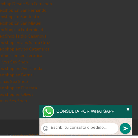
exhop Desde San Fernando
exshop En San Fernando
exshop En San Justo
exshop En San Miguel
ex Shop La Fraternidad
ex Shop Isidro Casanova
ex shop envios Santa Cruz
ex shop envios Catamarca
uilmes lencería erótica
livos Sex Shop
ex shop en Avellaneda
ex shop en Bernal
omas Sex Shop
ex shop en Floresta
ex shop en Olivos
anus Sex Shop
sexshop2013@hotmail.com
·
0810-444-6969