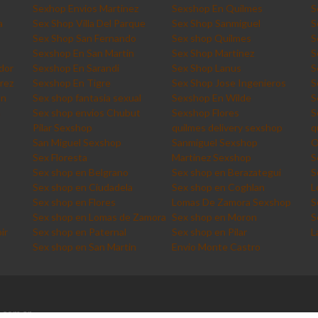
Sexhop Envios Martinez
Sexshop En Quilmes
S
a
Sex Shop Villa Del Parque
Sex Shop Sanmiguel
S
Sex Shop San Fernando
Sex shop Quilmes
S
Sexshop En San Martin
Sex Shop Martinez
S
dor
Sexshop En Sarandi
Sex Shop Lanus
S
rez
Sexshop En Tigre
Sex Shop Jose Ingenieros
S
an
Sex shop fantasia sexual
Sexshop En Wilde
S
a
Sex shop envios Chubut
Sexshop Flores
S
Pilar Sexshop
quilmes delivery sexshop
q
San Miguel Sexshop
Sanmiguel Sexshop
O
Sex Floresta
Martinez Sexshop
S
Sex shop en Belgrano
Sex shop en Berazategui
S
Sex shop en Ciudadela
Sex shop en Coghlan
L
Sex shop en Flores
Lomas De Zamora Sexshop
S
Sex shop en Lomas de Zamora
Sex shop en Moron
S
ir
Sex shop en Paternal
Sex shop en Pilar
L
Sex shop en San Martin
Envio Monte Castro
.com.ar