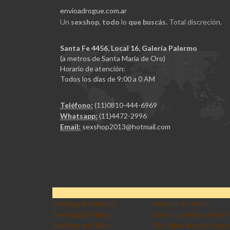
envioadrogue.com.ar
Un
sexshop
,
todo
lo
que buscás.
Total discreción.
Santa Fe 4456, Local 16, Galería Palermo
(a metros de Santa Maria de Oro)
Horario de atención:
Todos los días de 9:00 a 0 AM
Teléfono:
(11)0810-444-6969
Whatsapp:
(11)4472-2996
Email:
sexshop2013@hotmail.com
Sexshop En Moreno
Sexshop En Merlo
Sexshop En Munro
Sexshop Delivery Marti
Sexshop en Olivos
Sex-Shop atendido por 