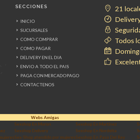
SECCIONES
21 local
Delivery
INICIO
Segurida
SUCURSALES
Todos l
COMO COMPRAR
COMO PAGAR
Domingo
DELIVERY EN EL DIA
Excelent
ENVIO A TODO EL PAIS
PAGA CON MERCADOPAGO
CONTACTENOS
Webs Amigas
Sexshop En Moron
Sexshop En Martinez
S
nez
Sexshop Delivery
Sexshop En Nordelta
S
mujeres
Sex-Shop atendido por mujeres
Sexshop En Paso Del Rey
S