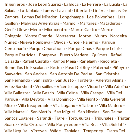
Ingenieros
-
Jose Leon Suarez
-
La Boca
-
La Ferrere
-
La Lucila
-
La
Salada
-
La Tablada
-
Lanus
-
Lavallol
-
Libertad
-
Liniers
-
Lomas De
Zamora
-
Lomas Del Mirador
-
Longchamps
-
Los Polvorines
-
Luis
Guillon
-
Malvinas Argentinas
-
Marmol
-
Martinez
-
Mataderos
-
Gerli
-
Glew
-
Merlo
-
Microcentro
-
Monte Castro
-
Monte
Chingolo
-
Monte Grande
-
Monserrat
-
Moron
-
Munro
-
Nordelta
-
Nuñez
-
Nueva Pompeya
-
Olivos
-
Once
-
Palermo
-
Parque
Centenario
-
Parque Chacabuco
-
Parque Chas
-
Parque Leloir
-
Parque Patricios
-
Pompeya
-
Puerto Madero
-
Quilmes
-
Rafael
Calzada
-
Rafael Castillo
-
Ramos Mejia
-
Ranelagh
-
Recoleta
-
Remedios De Escalada
-
Retiro
-
Paso Del Rey
-
Paternal
-
Piñeyro
-
Saavedra
-
San Andres
-
San Antonio De Padua
-
San Cristobal
-
San Fernando
-
San Isidro
-
San Justo
-
Turdera
-
Valentin Alsina
-
Velez Sarsfield
-
Versailles
-
Vicente Lopez
-
Victoria
-
Villa Adelina
-
Villa Ballester
-
Villa Bosch
-
Villa Celina
-
Villa Crespo
-
Villa Del
Parque
-
Villa Devoto
-
Villa Dominico
-
Villa Fiorito
-
Villa General
Mitre
-
Villa Insuperable
-
Villa Lugano
-
Villa Luro
-
Villa Madero
-
Villa Martelli
-
San Martin
-
San Miguel
-
San Nicolas
-
San Telmo
-
Santos Lugares
-
Sarandi
-
Tigre
-
Tortuguitas
-
Tribunales
-
Tristan
Suarez
-
Villa Ortuzar
-
Villa Pueyrredon
-
Villa Real
-
Villa Soldati
-
Villa Urquiza
-
Virreyes
-
Wilde
-
Tapiales
-
Temperley
-
Tierra Del