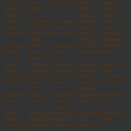
Sex shop
Olivos
Pilar Sexshop
quilmes
quilmes
envios al
SexShop
delivery
lencería
interior
sexshop
erótica
Olivos
san fernando
San Miguel
Sanmiguel
Olivos Sex
Sexshop
sex shop
Sexshop
Sexshop
Shop
Sex Beccar
Sex Florencio
Sex Floresta
Martinez
Sex shop en
Varela
Sexshop
Avellaneda
Sex shop en
Lomas
Sex shop en
Sex shop en
Sex shop en
Banfield
Zamora
Belgrano
Berazategui
Bernal
Sexshop
Lomas
Sex shop en
Sex shop en
Sex shop en
Lomas Sex
Sexshop
Caballito
Ciudadela
Coghlan
Shop
Sex shop en
Sex shop en
Sex shop en
Lomas De
Sex shop en
Devoto
Ezeiza
Flores
Zamora
Floresta
Sexshop
Sex shop en
Lanus
Sex shop en
Sex shop en
Sex shop en
Lanus
Sexshop
Lomas de
Moron
Olivos
Zamora
Lanus
Sex shop en
Sex shop en
Sex shop en
Lanus Sex
Sexshop
Parque Leloir
Paternal
Pilar
Shop
Sex shop en
Sex shop en
Sex shop en
Envio Monte