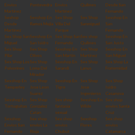
Envios
Pontevedra
Envios
Quilmes
Desde San
Martinez
Martinez
Fernando
Sexhop
Sexshop En
Sex Shop
Sex Shop
Sexshop En
Desde
Ramos Mejia
Villa Del
Sanmiguel
San
Martinez
Parque
Fernando
Sex Shop San
Sexshop En
Sex Shop San
Sex shop
Sexshop En
Miguel
San Isidro
Fernando
Quilmes
San Justo
Sex Shop
Sex Shop
Sexshop En
Sex Shop
Sexshop En
Pilar
Olivos
San Martin
Martinez
San Miguel
Sex Shop Los
Sex Shop
Sexshop En
Sex Shop
Sex Shop La
Polvorines
Loma Del
Sarandi
Lanus
Fraternidad
Mirador
Sexshop En
Sex Shop
Sexshop En
Sex Shop
Sex Shop
Temperley
Jose Leon
Tigre
Jose
Isidro
Suarez
Ingenieros
Casanova
Sexshop En
Sex Shop
Sex shop
Sexshop En
Sex shop
Tortuguitas
Gonzalez
fantasia
Wilde
envios Santa
Catan
sexual
Cruz
Sexshop
Sex shop
Sex shop
Sexshop
Sex shop
Envios San
envios La
envios
Flores
envios
Fernando
Rioja
Chubut
Catamarca