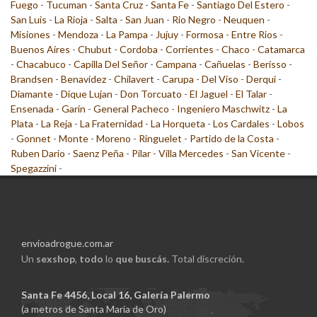
Fuego
-
Tucuman
-
Santa Cruz
-
Santa Fe
-
Santiago Del Estero
-
San Luis
-
La Rioja
-
Salta
-
San Juan
-
Rio Negro
-
Neuquen
-
Misiones
-
Mendoza
-
La Pampa
-
Jujuy
-
Formosa
-
Entre Rios
-
Buenos Aires
-
Chubut
-
Cordoba
-
Corrientes
-
Chaco
-
Catamarca
-
Chacabuco
-
Capilla Del Señor
-
Campana
-
Cañuelas
-
Berisso
-
Brandsen
-
Benavidez
-
Chilavert
-
Carupa
-
Del Viso
-
Derqui
-
Diamante
-
Dique Lujan
-
Don Torcuato
-
El Jaguel
-
El Talar
-
Ensenada
-
Garin
-
General Pacheco
-
Ingeniero Maschwitz
-
La
Plata
-
La Reja
-
La Fraternidad
-
La Horqueta
-
Los Cardales
-
Lobos
-
Gonnet
-
Monte
-
Moreno
-
Ringuelet
-
Partido de la Costa
-
Ruben Dario
-
Saenz Peña
-
Pilar
-
Villa Mercedes
-
San Vicente
-
Spegazzini
-
envioadrogue.com.ar
Un
sexshop
,
todo
lo
que buscás.
Total discreción.
Santa Fe 4456, Local 16, Galería Palermo
(a metros de Santa Maria de Oro)