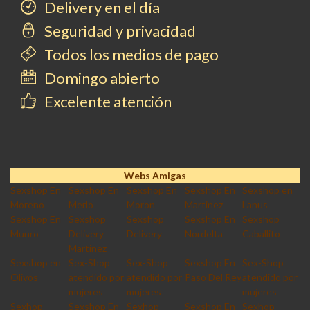
Delivery en el día
Seguridad y privacidad
Todos los medios de pago
Domingo abierto
Excelente atención
Webs Amigas
Sexshop En
Sexshop En
Sexshop En
Sexshop En
Sexshop en
Moreno
Merlo
Moron
Martinez
Lanus
Sexshop En
Sexshop
Sexshop
Sexshop En
Sexshop
Munro
Delivery
Delivery
Nordelta
Caballito
Martinez
Sexshop en
Sex-Shop
Sex-Shop
Sexshop En
Sex-Shop
Olivos
atendido por
atendido por
Paso Del Rey
atendido por
mujeres
mujeres
mujeres
Sexhop
Sexshop En
Sexhop
Sexshop En
Sexhop