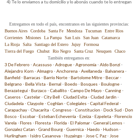
4) Te lo enviamos a tu domicilio y lo abonás cuando te lo entregan
Entregamos en todo el país, encontranos en las siguientes provincias:
Buenos Aires
Cordoba
Santa Fe
Mendoza
Tucuman
Entre Rios
Corrientes
Misiones
La Pampa
San Luis
San Juan
Catamarca
La Rioja
Salta
Santiago del Estero
Jujuy
Formosa
Tierra del Fuego
Chubut
Rio Negro
Santa Cruz
Neuquen
Chaco
También entregamos en:
3 De Febrero
-
Acassuso
-
Adrogue
-
Agronomia
-
Aldo Bonzi
-
Alejandro Korn
-
Almagro
-
Anchorena
-
Avellaneda
-
Balvanera
-
Banfield
-
Barracas
-
Barrio Norte
-
Bartolome Mitre
-
Beccar
-
Belgrano
-
Bella Vista
-
Bernal
-
Boedo
-
Bosques
-
Boulogne
-
Berazategui
-
Burzaco
-
Caballito
-
Campo De Mayo
-
Canning
-
Caseros
-
Castelar
-
City Bell
-
Ciudad Evita
-
Ciudad Jardin
-
Ciudadela
-
Claypole
-
Coghlan
-
Colegiales
-
Capital Federal
-
Carapachay
-
Chacarita
-
Congreso
-
Constitucion
-
Dock Sud
-
Don
Bosco
-
Escobar
-
Esteban Echeverria
-
Ezeiza
-
Ezpeleta
-
Florencio
Varela
-
Flores
-
Floresta
-
Florida
-
El Palomar
-
General Lemos
-
Gonzalez Catan
-
Grand Bourg
-
Guernica
-
Haedo
-
Hudson
-
Hurlingham
-
Isidro Casanova
-
Ituzaingo
-
Jose C Paz
-
Jose